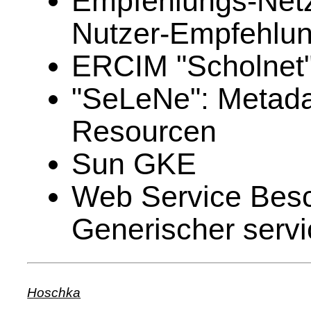
Empfehlungs-Netz
Nutzer-Empfehlu
ERCIM "Scholnet":
"SeLeNe": Metada
Resourcen
Sun GKE
Web Service Besc
Generischer servi
Hoschka