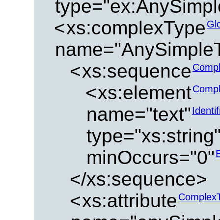
type="ex:AnySimpl
<
xs:complexType
Gl
name="AnySimpleTy
<
xs:sequence
Compl
<
xs:element
Compl
name="text"
Identi
type="xs:string
minOccurs="0"
</xs:sequence>
<
xs:attribute
ComplexT