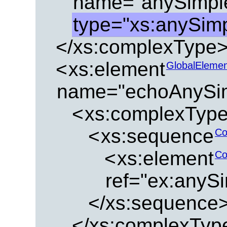
name="anySimpl
type="xs:anySim
</xs:complexType
<
xs:element
GlobalEleme
name="echoAnySim
<
xs:complexTyp
<
xs:sequence
Co
<
xs:element
Co
ref="ex:anySi
</xs:sequence
</xs:complexTyp