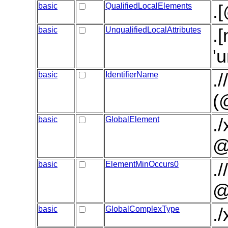
basic
QualifiedLocalElements
.
basic
UnqualifiedLocalAttributes
.
'
basic
IdentifierName
.
(
basic
GlobalElement
.
@
basic
ElementMinOccurs0
.
@
basic
GlobalComplexType
.