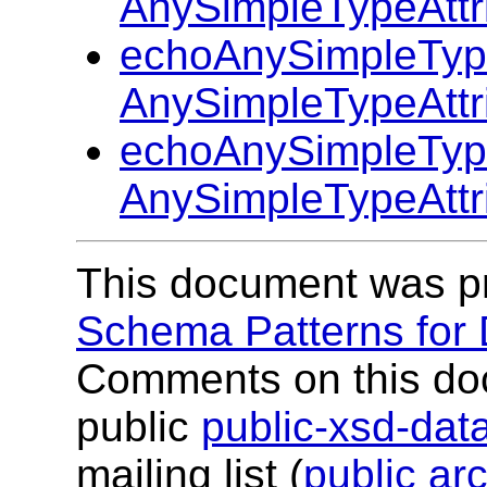
AnySimpleTypeAttr
echoAnySimpleType
AnySimpleTypeAttr
echoAnySimpleType
AnySimpleTypeAttr
This document was p
Schema Patterns for
Comments on this do
public
public-xsd-da
mailing list (
public ar