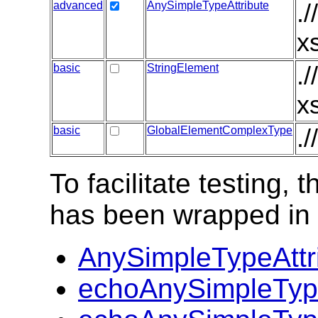
advanced
AnySimpleTypeAttribute
.
x
basic
StringElement
.
x
basic
GlobalElementComplexType
.
To facilitate testing
has been wrapped in t
AnySimpleTypeAttr
echoAnySimpleType