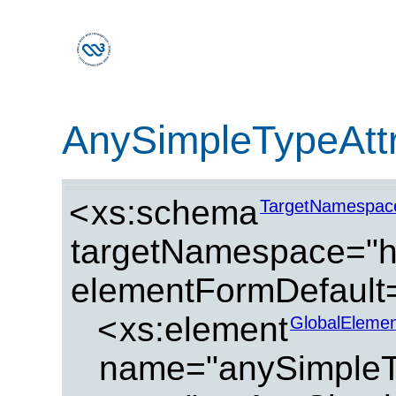
AnySimpleTypeAtt
<
xs:schema
TargetNamespac
targetNamespace="ht
elementFormDefault=
<
xs:element
GlobalElemen
name="anySimpleTy