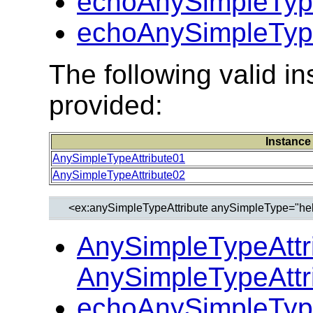
echoAnySimpleType
echoAnySimpleType
The following valid 
provided:
Instance
AnySimpleTypeAttribute01
AnySimpleTypeAttribute02
AnySimpleTypeAttr
AnySimpleTypeAttr
echoAnySimpleType