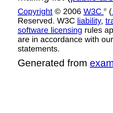
Copyright
© 2006
W3C
(
®
Reserved. W3C
liability
,
t
software licensing
rules app
are in accordance with ou
statements.
Generated from
exam