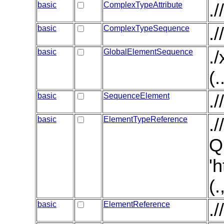
basic
ComplexTypeAttribute
.
basic
ComplexTypeSequence
.
basic
GlobalElementSequence
.
(.
basic
SequenceElement
.
basic
ElementTypeReference
.
Q
'
(
basic
ElementReference
.