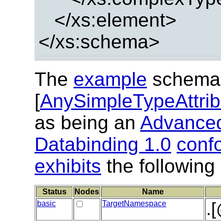
</xs:element>
</xs:schema>
The
example
schema
[
AnySimpleTypeAttrib
as being an
Advanced
Databinding 1.0
conf
exhibits
the following
Status
Nodes
Name
basic
TargetNamespace
.