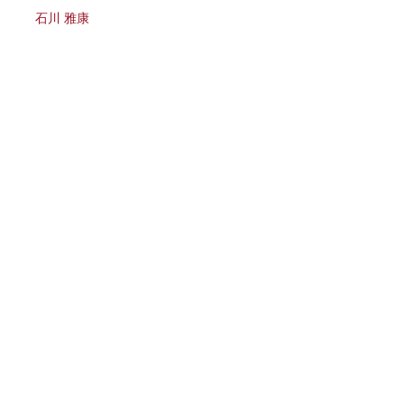
例:
MathML
との統合
石川 雅康
拡張
XHTML
以外のモジュ
そのモジュールは
X
して定義しなければ
※ただしモジュー
ページ製作者が行