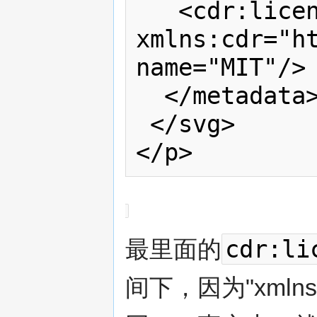
   <cdr:license 
xmlns:cdr="ht
name="MIT"/>

  </metadata>

 </svg>

cdr:li
最里面的
间下，因为"xmln