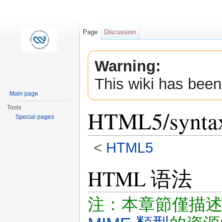
Page
Discussion
Warning:
This wiki has been
Main page
Tools
HTML5/synta
Special pages
<
HTML5
Jump to:
navigation
,
search
HTML 语法
注：本章節僅描