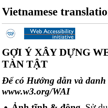
Vietnamese translatio
GỢI Ý XÂY DỰNG W
TÀN TẬT
Đ
ể có Hướng dẫn và danh s
www.w3.org/WAI
Ản
h tĩnh & động.
Sử dụ