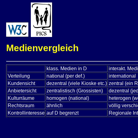
Medienvergleich
klass. Medien in D
interakt. Med
Verteilung
national (per def.)
international
Kundensicht
dezentral (viele Kioske etc.)
zentral (ein 
Anbietersicht
zentralistisch (Grossisten)
dezentral (je
Kulturräume
homogen (national)
heterogen (we
Rechtsraum
ähnlich
völlig versch
Kontrollinteresse
auf D begrenzt
Regionale Int