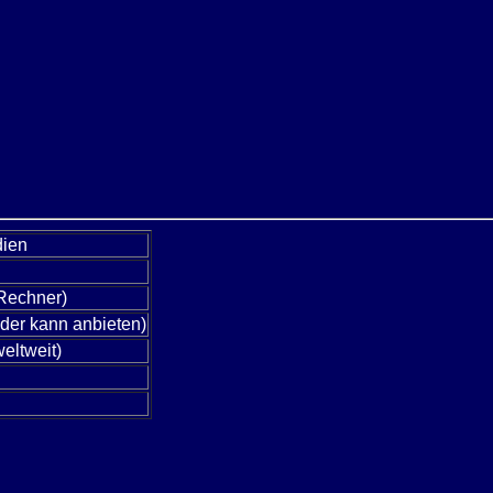
dien
 Rechner)
eder kann anbieten)
eltweit)