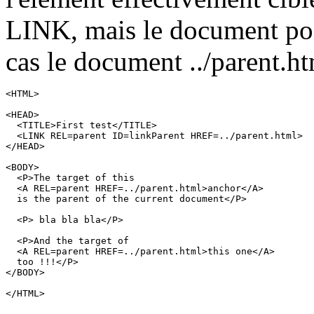
LINK
, mais le document po
cas le document
../parent.h
<HTML>

<HEAD>

  <TITLE>First test</TITLE>

  <LINK REL=parent ID=linkParent HREF=../parent.html>

</HEAD>

<BODY>

  <P>The target of this

  <A REL=parent HREF=../parent.html>anchor</A>

  is the parent of the current document</P>

  <P> bla bla bla</P>

  <P>And the target of

  <A REL=parent HREF=../parent.html>this one</A>

  too !!!</P>

</BODY>

</HTML>