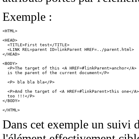
Exemple :
<HTML>

<HEAD>

  <TITLE>First test</TITLE>

  <LINK REL=parent ID=linkParent HREF=../parent.html>

</HEAD>

<BODY>

  <P>The target of this <A HREF=#linkParent>anchor</A>

  is the parent of the current document</P>

  <P> bla bla bla</P>

  <P>And the target of <A HREF=#linkParent>this one</A>

  too !!!</P>

</BODY>

</HTML>
Dans cet exemple un suivi de
l'élément effectivement cibl