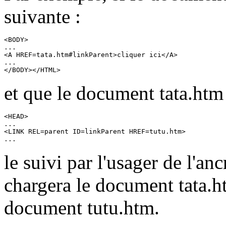
suivante :
<BODY>

...

<A HREF=tata.htm#linkParent>cliquer ici</A>

...

</BODY></HTML>
et que le document
tata.htm
<HEAD>

...

<LINK REL=parent ID=linkParent HREF=tutu.htm>

...
le suivi par l'usager de l'a
chargera le document
tata.
document
tutu.htm
.