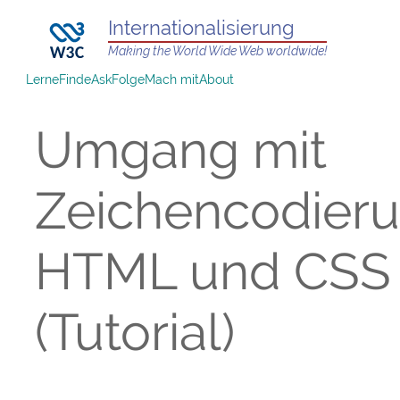
Internationalisierung
Making the World Wide Web worldwide!
Lerne
Finde
Ask
Folge
Mach mit
About
Umgang mit
Zeichencodieru
HTML und CSS
(Tutorial)