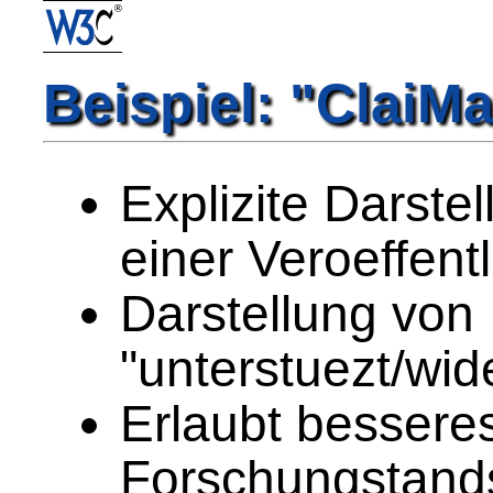
Beispiel: "ClaiM
Explizite Darste
einer Veroeffent
Darstellung von
"unterstuezt/wid
Erlaubt bessere
Forschungstands