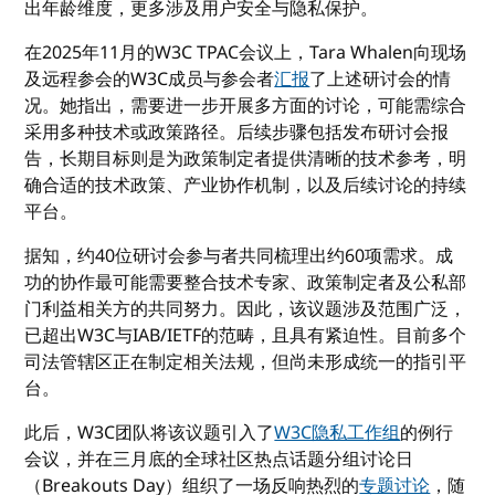
出年龄维度，更多涉及用户安全与隐私保护。
在2025年11月的W3C TPAC会议上，Tara Whalen向现场
及远程参会的W3C成员与参会者
汇报
了上述研讨会的情
况。她指出，需要进一步开展多方面的讨论，可能需综合
采用多种技术或政策路径。后续步骤包括发布研讨会报
告，长期目标则是为政策制定者提供清晰的技术参考，明
确合适的技术政策、产业协作机制，以及后续讨论的持续
平台。
据知，约40位研讨会参与者共同梳理出约60项需求。成
功的协作最可能需要整合技术专家、政策制定者及公私部
门利益相关方的共同努力。因此，该议题涉及范围广泛，
已超出W3C与IAB/IETF的范畴，且具有紧迫性。目前多个
司法管辖区正在制定相关法规，但尚未形成统一的指引平
台。
此后，W3C团队将该议题引入了
W3C隐私工作组
的例行
会议，并在三月底的全球社区热点话题分组讨论日
（Breakouts Day）组织了一场反响热烈的
专题讨论
，随