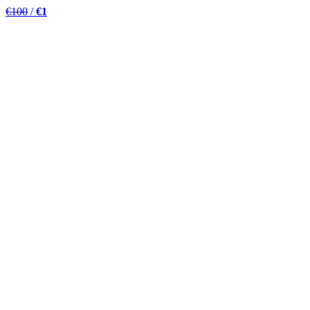
€100
/
€1