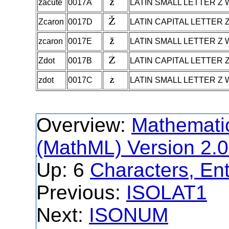
zacute
0017A
LATIN SMALL LETTER Z 
Zcaron
0017D
LATIN CAPITAL LETTER 
zcaron
0017E
LATIN SMALL LETTER Z
Zdot
0017B
LATIN CAPITAL LETTER 
zdot
0017C
LATIN SMALL LETTER Z
Overview:
Mathemati
(MathML) Version 2.0
Up: 6
Characters, Ent
Previous:
ISOLAT1
Next:
ISONUM