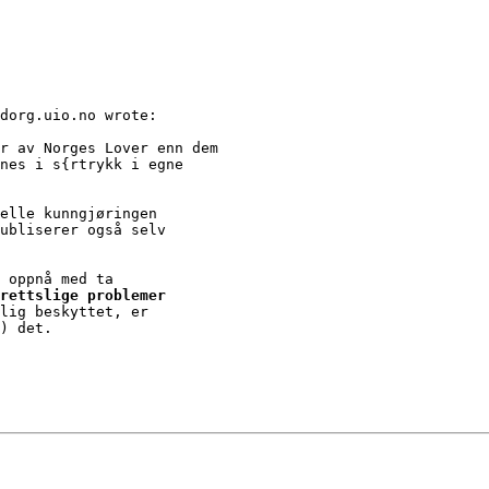
dorg.uio.no wrote:

r av Norges Lover enn dem

nes i s{rtrykk i egne

elle kunngjøringen

ubliserer også selv

 oppnå med ta

rettslige problemer

lig beskyttet, er

) det.
