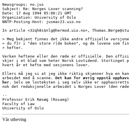
Newsgroups: no.jus

Subject: Re: Norges Lover scanning?

Date: 17 Aug 1994 05:06:21 GMT

Organization: University of Oslo

NNTP-Posting-Host: jusmac23.uio.no

In article <32qh8s$nlg@hermod.uio.no>, Thomas.Berge@stu
> Meg bekjent finnes det ikke andre offisielle versjone
> du f}r i "den store r|de boken", og de lovene som fin
> hefter.

Verken heftene eller den røde er offisielle. Den offisi
skjer i et blad som heter Norsk Lovtidend. Stortinget p
hvert år et hefte med sesjonens lover.

Ellers må jeg si at jeg ikke riktig skjønner hva en kan
arbeidet med å scanne. 
Det kan for øvrig oppstå opphavs
her.
 Selv om lovteksten i seg selv ikke er opphavsretts
nok det redaksjonelle arbeidet i Norges Lover (den røde
-- 

Professor Erik Røsæg (Rosaeg)

Faculty of Law

Vår utheving