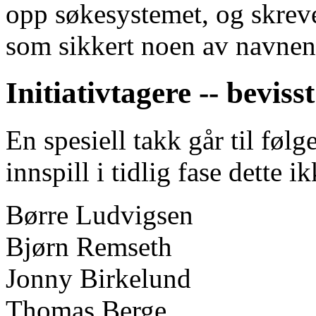
opp søkesystemet, og skrev
som sikkert noen av navnene
Initiativtagere -- beviss
En spesiell takk går til føl
innspill i tidlig fase dette i
Børre Ludvigsen
Bjørn Remseth
Jonny Birkelund
Thomas Berge