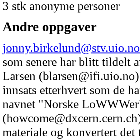
3 stk anonyme personer
Andre oppgaver
jonny.birkelund@stv.uio.no
som senere har blitt tildelt 
Larsen (blarsen@ifi.uio.no) 
innsats etterhvert som de 
navnet "Norske LoWWWer
(howcome@dxcern.cern.ch) h
materiale og konvertert det