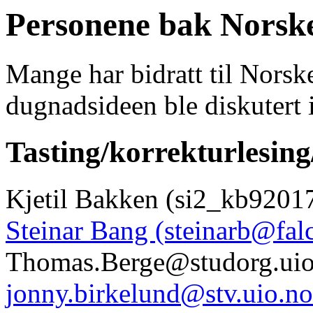
Personene bak Nor
Mange har bidratt til Nors
dugnadsideen ble diskutert i
Tasting/korrekturlesing/
Kjetil Bakken (si2_kb9201
Steinar Bang (steinarb@fal
Thomas.Berge@studorg.uio
jonny.birkelund@stv.uio.no