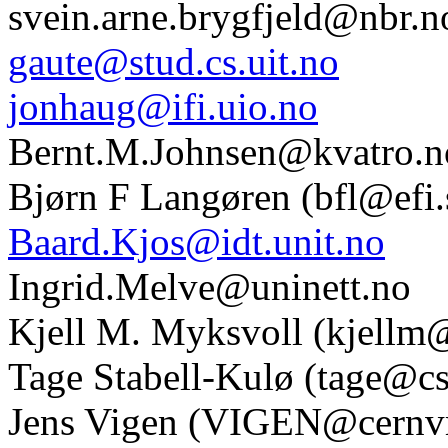
svein.arne.brygfjeld@nbr.n
gaute@stud.cs.uit.no
jonhaug@ifi.uio.no
Bernt.M.Johnsen@kvatro.n
Bjørn F Langøren (bfl@efi.
Baard.Kjos@idt.unit.no
Ingrid.Melve@uninett.no
Kjell M. Myksvoll (kjellm
Tage Stabell-Kulø (tage@cs
Jens Vigen (VIGEN@cernvm