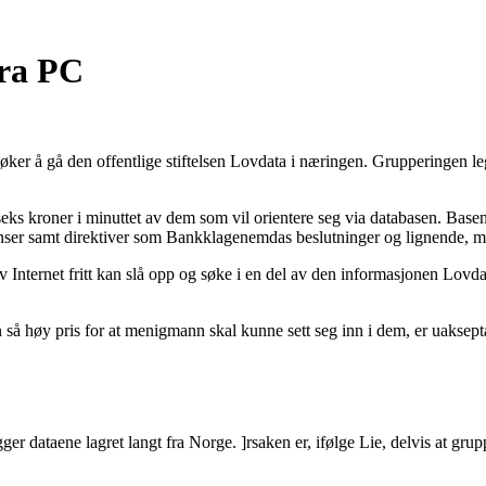
fra PC
søker å gå den offentlige stiftelsen Lovdata i næringen. Grupperingen le
ks kroner i minuttet av dem som vil orientere seg via databasen. Basen 
stanser samt direktiver som Bankklagenemdas beslutninger og lignende, m
nternet fritt kan slå opp og søke i en del av den informasjonen Lovdata t
 en så høy pris for at menigmann skal kunne sett seg inn i dem, er uaks
r dataene lagret langt fra Norge. ]rsaken er, ifølge Lie, delvis at gruppe