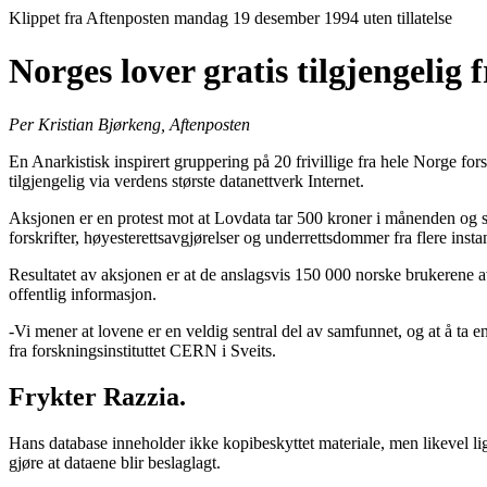
Klippet fra Aftenposten mandag 19 desember 1994 uten tillatelse
Norges lover gratis tilgjengelig 
Per Kristian Bjørkeng, Aftenposten
En Anarkistisk inspirert gruppering på 20 frivillige fra hele Norge for
tilgjengelig via verdens største datanettverk Internet.
Aksjonen er en protest mot at Lovdata tar 500 kroner i månenden og se
forskrifter, høyesterettsavgjørelser og underrettsdommer fra flere in
Resultatet av aksjonen er at de anslagsvis 150 000 norske brukerene av I
offentlig informasjon.
-Vi mener at lovene er en veldig sentral del av samfunnet, og at å ta
fra forskningsinstituttet CERN i Sveits.
Frykter Razzia.
Hans database inneholder ikke kopibeskyttet materiale, men likevel ligge
gjøre at dataene blir beslaglagt.