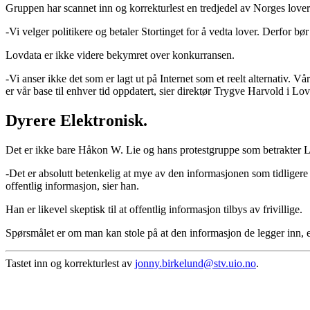
Gruppen har scannet inn og korrekturlest en tredjedel av Norges lover 
-Vi velger politikere og betaler Stortinget for å vedta lover. Derfor bør 
Lovdata er ikke videre bekymret over konkurransen.
-Vi anser ikke det som er lagt ut på Internet som et reelt alternativ. V
er vår base til enhver tid oppdatert, sier direktør Trygve Harvold i Lov
Dyrere Elektronisk.
Det er ikke bare Håkon W. Lie og hans protestgruppe som betrakter Lo
-Det er absolutt betenkelig at mye av den informasjonen som tidligere var
offentlig informasjon, sier han.
Han er likevel skeptisk til at offentlig informasjon tilbys av frivillige.
Spørsmålet er om man kan stole på at den informasjon de legger inn, er
Tastet inn og korrekturlest av
jonny.birkelund@stv.uio.no
.