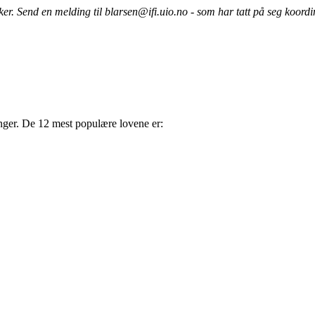
r øker. Send en melding til blarsen@ifi.uio.no - som har tatt på seg koor
nger. De 12 mest populære lovene er: