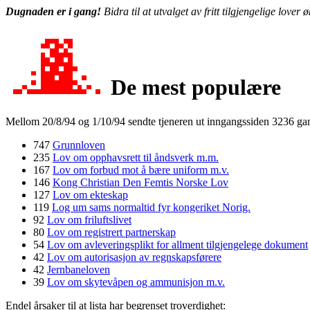
Dugnaden er i gang!
Bidra til at utvalget av fritt tilgjengelige love
De mest populære
Mellom 20/8/94 og 1/10/94 sendte tjeneren ut inngangssiden 3236 ga
747
Grunnloven
235
Lov om opphavsrett til åndsverk m.m.
167
Lov om forbud mot å bære uniform m.v.
146
Kong Christian Den Femtis Norske Lov
127
Lov om ekteskap
119
Log um sams normaltid fyr kongeriket Norig.
92
Lov om friluftslivet
80
Lov om registrert partnerskap
54
Lov om avleveringsplikt for allment tilgjengelege dokument
42
Lov om autorisasjon av regnskapsførere
42
Jernbaneloven
39
Lov om skytevåpen og ammunisjon m.v.
Endel årsaker til at lista har begrenset troverdighet: