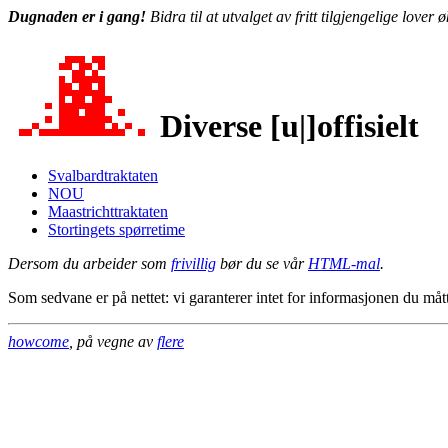
Dugnaden er i gang!
Bidra til at utvalget av fritt tilgjengelige love
Diverse [u|]offisielt
Svalbardtraktaten
NOU
Maastrichttraktaten
Stortingets spørretime
Dersom du arbeider som
frivillig
bør du se vår
HTML-mal
.
Som sedvane er på nettet: vi garanterer intet for informasjonen du måt
howcome
, på vegne av
flere