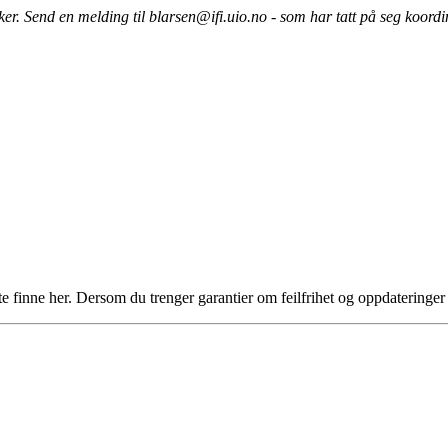
r øker. Send en melding til blarsen@ifi.uio.no - som har tatt på seg koor
te finne her. Dersom du trenger garantier om feilfrihet og oppdateringe