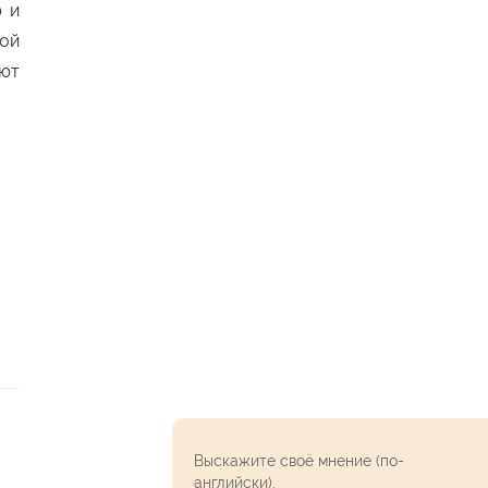
ю и
ой
ают
Выскажите своё мнение (по-
английски).