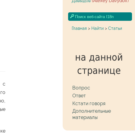
Давыдов
(Alexey Davydoff)
Главная
>
Найти
>
Статьи
на данной
странице
 с
Вопрос
ого
Ответ
но,
Кстати говоря
ые
Дополнительные
материалы
ске