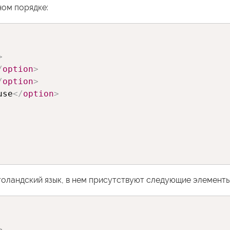
ом порядке:
>
/
option
>
/
option
>
use
</
option
>
голандский язык, в нем присутствуют следующие элементы
>