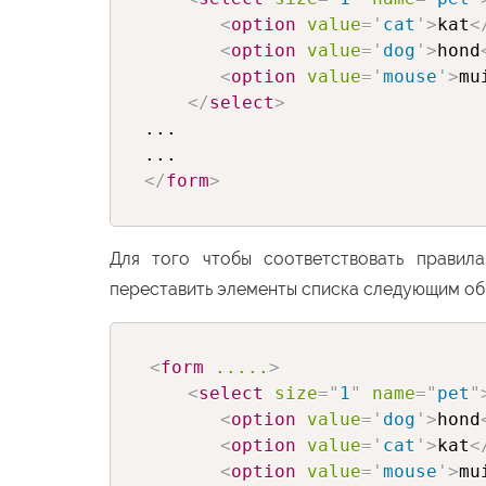
<
option
value
=
'
cat
'
>
kat
<
<
option
value
=
'
dog
'
>
hond
<
option
value
=
'
mouse
'
>
mu
</
select
>
...

</
form
>
Для того чтобы соответствовать правил
переставить элементы списка следующим об
<
form
.....
>
<
select
size
=
"
1
"
name
=
"
pet
"
<
option
value
=
'
dog
'
>
hond
<
option
value
=
'
cat
'
>
kat
<
<
option
value
=
'
mouse
'
>
mu