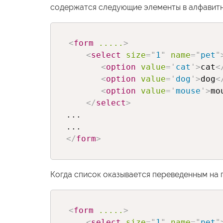
содержатся следующие элементы в алфавитн
<
form
.....
>
<
select
size
=
"
1
"
name
=
"
pet
"
<
option
value
=
'
cat
'
>
cat
<
<
option
value
=
'
dog
'
>
dog
<
<
option
value
=
'
mouse
'
>
mo
</
select
>
...

</
form
>
Когда список оказывается переведенным на 
<
form
.....
>
<
select
size
=
"
1
"
name
=
"
pet
"