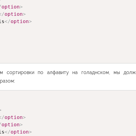
/
option
>
</
option
>
is
</
option
>
ам сортировки по алфавиту на голаднском, мы долж
разом:
>
</
option
>
/
option
>
is
</
option
>