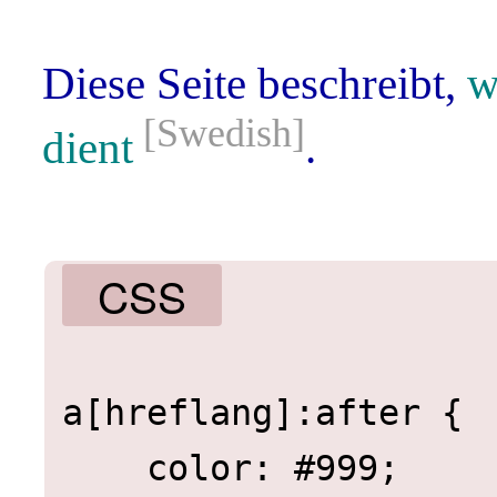
Diese Seite beschreibt,
w
dient
.
CSS
a[hreflang]:after { 

    color: #999;
