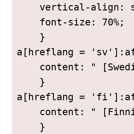
    vertical-align: super;

    font-size: 70%;

    }

a[hreflang = 'sv']:af
    content: " [Swedish]"; 

    }

a[hreflang = 'fi']:af
    content: " [Finnish]"; 
