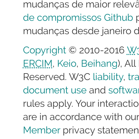
mudanças de maior relevâ
de compromissos Github
mudanças desde janeiro d
Copyright
© 2010-2016
W
ERCIM
,
Keio
,
Beihang
), Al
Reserved. W3C
liability
,
tr
document use
and
softwa
rules apply. Your interactio
are in accordance with ou
Member
privacy statemen