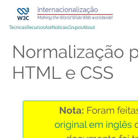
Internacionalização
Making the World Wide Web worldwide!
Técnicas
Recursos
Ask
Notícias
Grupos
About
Normalização p
HTML e CSS
Nota:
Foram feita
original em inglês
d