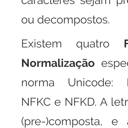
caracteres sejam p
ou decompostos.
Existem quatro
Normalização
espec
norma Unicode: 
NFKC e NFKD. A let
(pre-)composta, e