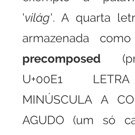
világ
. A quarta le
armazenada como
precomposed
(p
U+00E1 LETRA
MINÚSCULA A C
AGUDO (um só car