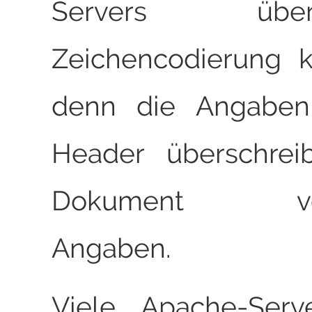
Servers üb
Zeichencodierung k
denn die Angabe
Header überschrei
Dokument vor
Angaben.
Viele Apache-Serv