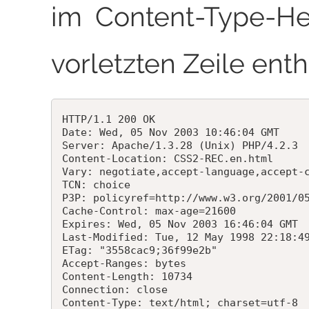
im Content-Type-He
vorletzten Zeile enth
HTTP/1.1 200 OK

Date: Wed, 05 Nov 2003 10:46:04 GMT

Server: Apache/1.3.28 (Unix) PHP/4.2.3

Content-Location: CSS2-REC.en.html

Vary: negotiate,accept-language,accept-c
TCN: choice

P3P: policyref=http://www.w3.org/2001/05
Cache-Control: max-age=21600

Expires: Wed, 05 Nov 2003 16:46:04 GMT

Last-Modified: Tue, 12 May 1998 22:18:49
ETag: "3558cac9;36f99e2b"

Accept-Ranges: bytes

Content-Length: 10734

Connection: close

Content-Type: text/html; charset=utf-8
