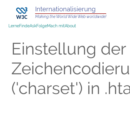
Internationalisierung
Making the World Wide Web worldwide!
Lerne
Finde
Ask
Folge
Mach mit
About
Einstellung der
Zeichencodier
('charset') in .h