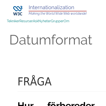
Internationalization
Making the World Wide Web worldwide!
Tekniker
Resurser
Ask
Nyheter
Grupper
Om
Datumformat
FRÅGA
Hur förbereder