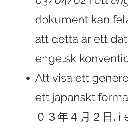
03/04/02 i ett
eng
dokument kan fela
att detta är ett da
engelsk konventio
Att visa ett gener
ett japanskt form
０３年４月２日
, i