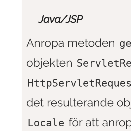
Java/JSP
Anropa metoden
g
objekten
ServletR
HttpServletReque
det resulterande ob
för att anro
Locale