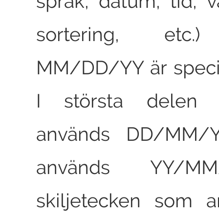
språk, datum, tid, v
sortering, etc.
MM/DD/YY är specif
I största delen
används DD/MM/Y
används YY/M
skiljetecken som 