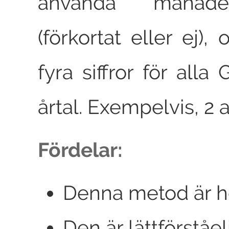
använda månad
(förkortat eller ej)
fyra siffror för alla
årtal. Exempelvis, 2 a
Fördelar:
Denna metod är he
Den är lättförståel