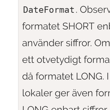
. Observ
DateFormat
formatet
SHORT
en
använder siffror. Om
ett otvetydigt form
då formatet
LONG
. 
lokaler ger även fo
LONG
enbart siffror.