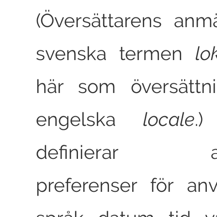
(Översättarens anm
svenska termen
lo
här som översättn
engelska
locale
.
definierar an
preferenser för an