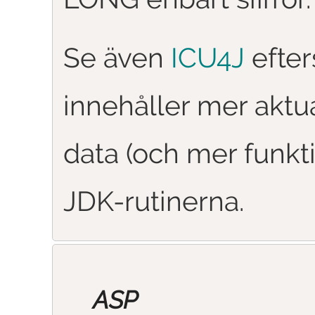
Se även
ICU4J
efte
innehåller mer aktu
data (och mer funkti
JDK-rutinerna.
ASP