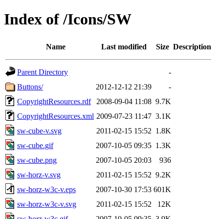
Index of /Icons/SW
Name
Last modified
Size
Description
Parent Directory
-
Buttons/
2012-12-12 21:39
-
CopyrightResources.rdf
2008-09-04 11:08
9.7K
CopyrightResources.xml
2009-07-23 11:47
3.1K
sw-cube-v.svg
2011-02-15 15:52
1.8K
sw-cube.gif
2007-10-05 09:35
1.3K
sw-cube.png
2007-10-05 20:03
936
sw-horz-v.svg
2011-02-15 15:52
9.2K
sw-horz-w3c-v.eps
2007-10-30 17:53
601K
sw-horz-w3c-v.svg
2011-02-15 15:52
12K
sw-horz-w3c.gif
2007-10-05 09:35
3.9K