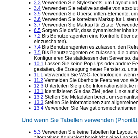
3.3
Verwenden Sie Stylesheets, um Layout und 
3.4
Verwenden Sie relative anstelle von absolut
3.5
Verwenden Sie Überschriften-Elemente, um d
3.6
Verwenden Sie korrekten Markup für Listen 
3.7
Verwenden Sie Markup für Zitate. Verwenden S
6.5
Sorgen Sie dafür, dass dynamischer Inhalt zug
7.2
Bis Benutzeragenten eine Kontrolle über das
einzuschalten).
7.4
Bis Benutzeragenten es zulassen, den Refres
7.5
Bis Benutzeragenten es zulassen, die automa
Konfigurieren Sie stattdessen den Server so, das
10.1
Lassen Sie keine Pop-Ups oder andere Fens
gestatten, die Erzeugung neuer Fenster zu unte
11.1
Verwenden Sie W3C-Technologien, wenn sie
11.2
Vermeiden Sie überholte Features von W3
12.3
Unterteilen Sie große Informationsblöcke 
13.1
Identifizieren Sie das Ziel jedes Links auf 
13.2
Stellen Sie Metadaten bereit, um semantis
13.3
Stellen Sie Informationen zum allgemeinen L
13.4
Verwenden Sie Navigationsmechanismen in
Und wenn Sie Tabellen verwenden (Priorität
5.3
Verwenden Sie keine Tabellen für Layout, wen
alternatives Äquivalent bereit (das eine linearis