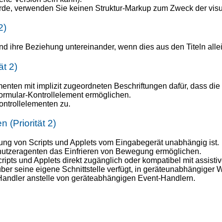
rde, verwenden Sie keinen Struktur-Markup zum Zweck der visu
2)
hre Beziehung untereinander, wenn dies aus den Titeln allein 
t 2)
nten mit implizit zugeordneten Beschriftungen dafür, dass die B
ormular-Kontrollelement ermöglichen.
ontrollelementen zu.
(Priorität 2)
ng von Scripts und Applets vom Eingabegerät unabhängig ist.
utzeragenten das Einfrieren von Bewegung ermöglichen.
pts und Applets direkt zugänglich oder kompatibel mit assisti
ber seine eigene Schnittstelle verfügt, in geräteunabhängiger
-Handler anstelle von geräteabhängigen Event-Handlern.