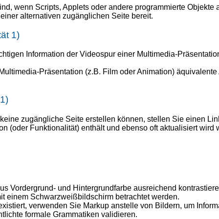
d, wenn Scripts, Applets oder andere programmierte Objekte abg
 einer alternativen zugänglichen Seite bereit.
ät 1)
htigen Information der Videospur einer Multimedia-Präsentation
Multimedia-Präsentation (z.B. Film oder Animation) äquivalente 
 1)
e zugängliche Seite erstellen können, stellen Sie einen Link 
n (oder Funktionalität) enthält und ebenso oft aktualisiert wird 
us Vordergrund- und Hintergrundfarbe ausreichend kontrastier
mit einem Schwarzweißbildschirm betrachtet werden.
iert, verwenden Sie Markup anstelle von Bildern, um Informa
tlichte formale Grammatiken validieren.