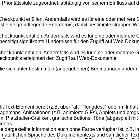
rioritätsstufe zugeordnet, abhängig von seinem Einfluss auf d
heckpunkt erfüllen. Andernfalls wird es für eine oder mehrere
s ist eine grundlegende Erfordernis, damit bestimmte Gruppen
heckpunkt erfüllen. Andernfalls wird es für eine oder mehrere 
eseitigt signifikante Hindernisse für den Zugriff auf Web-Doku
eckpunkt erfüllen. Andernfalls wird es für eine oder mehrere G
eckpunkts erleichtert den Zugriff auf Web-Dokumente.
 die sich unter bestimmten (angegebenen) Bedingungen ändern 
ht-Text-Element bereit (z.B. über "alt", "longdesc" oder im Inhalt
magemaps, Animationen (z.B. animierte GIFs), Applets und prog
en, Platzhalter-Grafiken, grafische Buttons, Töne (abgespielt mi
ideos.
 dargestellte Information auch ohne Farbe verfügbar ist, z.B. 
natürlichen Sprache des Dokumententexts und sämtlicher Text-