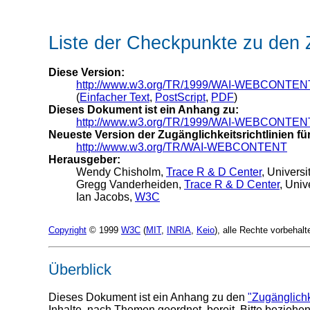
Liste der Checkpunkte zu den Z
Diese Version:
http://www.w3.org/TR/1999/WAI-WEBCONTENT-
(
Einfacher Text
,
PostScript
,
PDF
)
Dieses Dokument ist ein Anhang zu:
http://www.w3.org/TR/1999/WAI-WEBCONTEN
Neueste Version der Zugänglichkeitsrichtlinien für
http://www.w3.org/TR/WAI-WEBCONTENT
Herausgeber:
Wendy Chisholm,
Trace R & D Center
, Univers
Gregg Vanderheiden,
Trace R & D Center
, Univ
Ian Jacobs,
W3C
Copyright
© 1999
W3C
(
MIT
,
INRIA
,
Keio
), alle Rechte vorbeha
Überblick
Dieses Dokument ist ein Anhang zu den
"Zugänglichk
Inhalte, nach Themen geordnet, bereit. Bitte beziehen