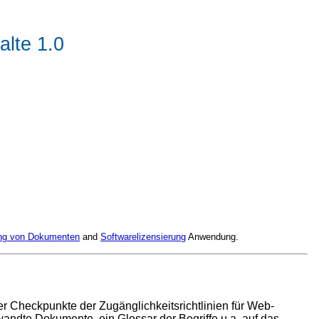
alte 1.0
ng von Dokumenten
and
Softwarelizensierung
Anwendung.
ler Checkpunkte der Zugänglichkeitsrichtlinien für Web-
rwandte Dokumente, ein Glossar der Begriffe u.a. auf das