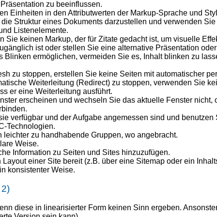
Präsentation zu beeinflussen.
en Einheiten in den Attributwerten der Markup-Sprache und Sty
ie Struktur eines Dokuments darzustellen und verwenden Sie 
und Listenelemente.
ie keinen Markup, der für Zitate gedacht ist, um visuelle Effe
änglich ist oder stellen Sie eine alternative Präsentation oder 
 Blinken ermöglichen, vermeiden Sie es, Inhalt blinken zu lasse
h zu stoppen, erstellen Sie keine Seiten mit automatischer per
tische Weiterleitung (Redirect) zu stoppen, verwenden Sie kei
s er eine Weiterleitung ausführt.
ter erscheinen und wechseln Sie das aktuelle Fenster nicht, 
rbinden.
 verfügbar und der Aufgabe angemessen sind und benutzen Sie 
C-Technologien.
in leichter zu handhabende Gruppen, wo angebracht.
klare Weise.
che Information zu Seiten und Sites hinzuzufügen.
ayout einer Site bereit (z.B. über eine Sitemap oder ein Inhalt
 konsistenter Weise.
 2)
n diese in linearisierter Form keinen Sinn ergeben. Ansonsten,
ierte Version sein kann).