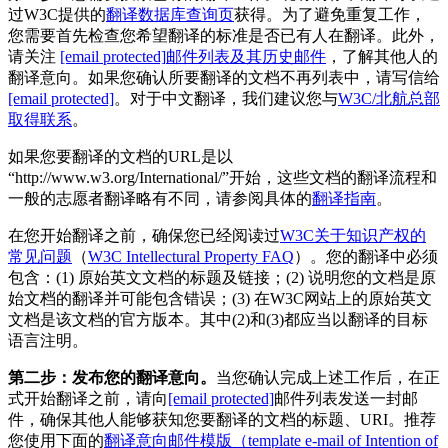
过W3C提供的
翻译数据库查询页
获得。为了避免重复工作，
您需要首先检查您希望翻译的标准是否已有人在翻译。此外，
请关注
[email protected]
邮件列表及其历史邮件
，了解其他人的
翻译意向。如果您确认所要翻译的文档不再列表中，请写信给
[email protected]
。对于中文翻译，我们建议您与
W3C/北航总部
取得联系
。
如果您要翻译的文档的URL是以
“http://www.w3.org/International/”开始，这些文档的翻译流程和
一般的志愿者翻译略有不同，请参阅具体的
翻译指南
。
在您开始翻译之前，确保您已经阅读过
W3C关于知识产权的
常见问题
（
W3C Intellectural Property FAQ
）。您的翻译中必须
包含：(1) 原始英文文档的标题及链接；(2) 说明您的文档是原
始文档的翻译并可能包含错误；(3) 在W3C网站上的原始英文
文档是该文档的官方版本。其中(2)和(3)都应当以翻译的目标
语言注明。
第二步：发布您的翻译意向。
当您确认完成上述工作后，在正
式开始翻译之前，请向
[email protected]
邮件列表发送一封邮
件，确保其他人能够获知您要翻译的文档的标题、URI。推荐
您使用下面的
翻译意向邮件模版（template e-mail of Intention of