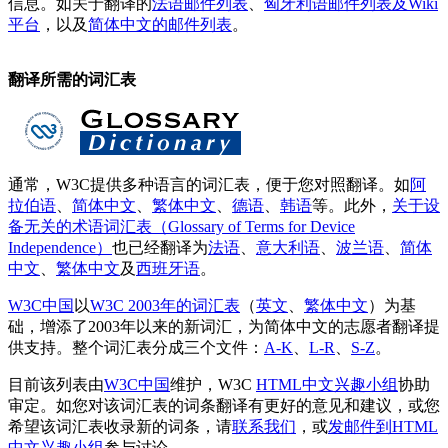
信息。如关于翻译的
法语邮件列表
、
匈牙利语邮件列表及Wiki
平台
，以及
简体中文的邮件列表
。
翻译所需的词汇表
通常，W3C提供多种语言的词汇表，便于您对照翻译。如
阿
拉伯语
、
简体中文
、
繁体中文
、
德语
、
韩语
等。此外，
关于设
备无关的术语词汇表（Glossary of Terms for Device
Independence）
也已经翻译为
法语
、
意大利语
、
波兰语
、
简体
中文
、
繁体中文
及
西班牙语
。
W3C中国
以
W3C 2003年的词汇表
（
英文
、
繁体中文
）为基
础，增添了2003年以来的新词汇，为简体中文的志愿者翻译提
供支持。整个词汇表分成三个文件：
A-K
、
L-R
、
S-Z
。
目前该列表由
W3C中国
维护，W3C
HTML中文兴趣小组
协助
审定。如您对该词汇表的词条翻译有更好的意见和建议，或您
希望该词汇表收录新的词条，请
联系我们
，或
发邮件到HTML
中文兴趣小组
参与讨论。