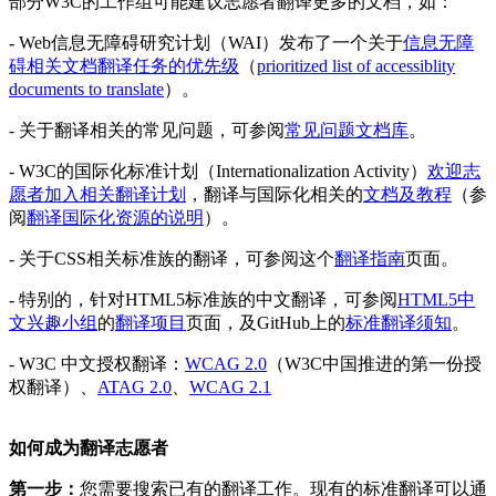
部分W3C的工作组可能建议志愿者翻译更多的文档，如：
- Web信息无障碍研究计划（WAI）发布了一个关于
信息无障
碍相关文档翻译任务的优先级
（
prioritized list of accessiblity
documents to translate
）。
- 关于翻译相关的常见问题，可参阅
常见问题文档库
。
- W3C的国际化标准计划（Internationalization Activity）
欢迎志
愿者加入相关翻译计划
，翻译与国际化相关的
文档及教程
（参
阅
翻译国际化资源的说明
）。
- 关于CSS相关标准族的翻译，可参阅这个
翻译指南
页面。
- 特别的，针对HTML5标准族的中文翻译，可参阅
HTML5中
文兴趣小组
的
翻译项目
页面，及GitHub上的
标准翻译须知
。
- W3C 中文授权翻译：
WCAG 2.0
（W3C中国推进的第一份授
权翻译）、
ATAG 2.0
、
WCAG 2.1
如何成为翻译志愿者
第一步：
您需要搜索已有的翻译工作。现有的标准翻译可以通