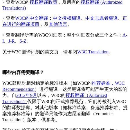
» 查看W3C的
授权翻译政策
，及所有的
授权翻译 (Authroized
Translations)
» 查看
W3C的中文翻译
：
中文授权翻译
、
中文志愿者翻译
、
正
在进行的翻译项目
，及
其他语言
。
» 查看翻译所需的W3C词汇表：整个词汇表分成三个文件：
A-
I
、
J-R
、
S-Z
。
关于W3C翻译计划的英文页，请参阅
W3C Translation
。
哪些内容需要翻译？
W3C鼓励对相对稳定的标准版本（如W3C的
推荐标准，W3C
Recommendation
）进行翻译，这类翻译将可能产生更大的影响
力。自
2012年9月
以来，W3C的
授权翻译（Autorized
Translation）
仅限于W3C的正式推荐规范，它们将被列入W3C
的翻译数据库。对其他版本（如标准草案、备选推荐标准、提
案推荐标准等）的翻译只能作为志愿者翻译（Volunteer
Translation）版本，供参考。